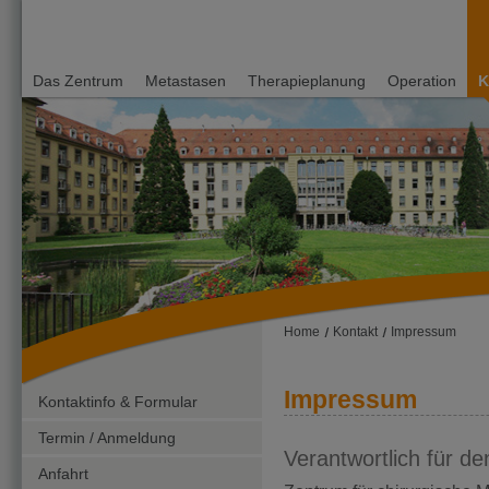
Dir
zu
Inh
Das Zentrum
Metastasen
Therapieplanung
Operation
K
Universitätsklinik
Freiburg
Zentrum für
chirurgische
Metastasen-
Therapie
Home
Kontakt
Impressum
Impressum
Kontaktinfo & Formular
Termin / Anmeldung
Verantwortlich für de
Anfahrt