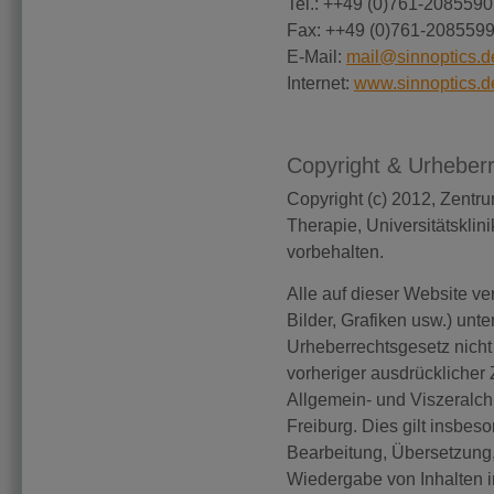
Tel.: ++49 (0)761-208559
Fax: ++49 (0)761-208559
E-Mail:
mail@sinnoptics.d
Internet:
www.sinnoptics.d
Copyright & Urheber
Copyright (c) 2012, Zentr
Therapie, Universitätsklin
vorbehalten.
Alle auf dieser Website ver
Bilder, Grafiken usw.) un
Urheberrechtsgesetz nich
vorheriger ausdrücklicher
Allgemein- und Viszeralchi
Freiburg. Dies gilt insbeso
Bearbeitung, Übersetzung,
Wiedergabe von Inhalten 