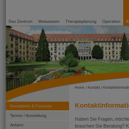
Dir
zu
Inh
Das Zentrum
Metastasen
Therapieplanung
Operation
K
Universitätsklinik
Freiburg
Zentrum für
chirurgische
Metastasen-
Therapie
Home
Kontakt
Kontaktinformat
Kontaktinformat
Kontaktinfo & Formular
Termin / Anmeldung
Haben Sie Fragen, möchte
Anfahrt
brauchen Sie Beratung? Ko